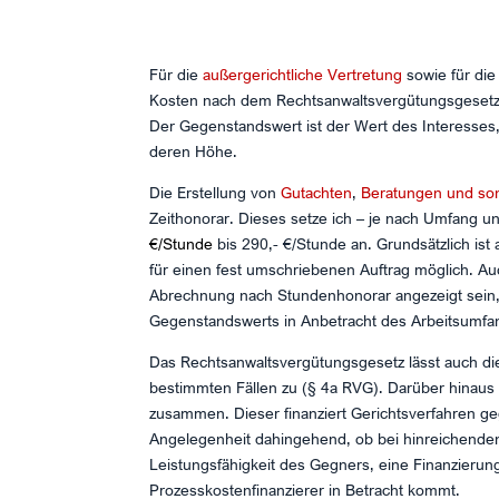
Für die
außergerichtliche Vertretung
sowie für di
Kosten nach dem Rechtsanwaltsvergütungsgesetz
Der Gegenstandswert ist der Wert des Interesses
deren Höhe.
Die Erstellung von
Gutachten
,
Beratungen und son
Zeithonorar. Dieses setze ich – je nach Umfang u
€/Stunde
bis 290,- €/Stunde an. Grundsätzlich is
für einen fest umschriebenen Auftrag möglich. Auc
Abrechnung nach Stundenhonorar angezeigt sein,
Gegenstandswerts in Anbetracht des Arbeitsumf
Das Rechtsanwaltsvergütungsgesetz lässt auch di
bestimmten Fällen zu (§ 4a RVG). Darüber hinaus 
zusammen. Dieser finanziert Gerichtsverfahren geg
Angelegenheit dahingehend, ob bei hinreichenden
Leistungsfähigkeit des Gegners, eine Finanzierun
Prozesskostenfinanzierer in Betracht kommt.